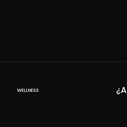
¿A
WELLNESS
R