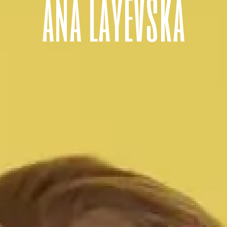
a
n
a
l
a
y
e
v
s
k
a